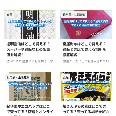
ている人ほど見つけにくく感じる
冷凍パスタ麺のみとは？ 「冷凍
は、のどのケアアイテムが欠かせ
か出回らない希少性の高い海産物
ようです。 この記事では、北海
パスタ麺のみ」とは、その名の通
ません。中でも「龍角散ダイレク
で、煮付けにすると卵の食感とイ
道チーズ蒸しケーキを確実に見つ
り、ソースがついていない麺だけ
ト」は、水なしでサッと溶ける使
カの旨みを同時に楽しめることか
食品
日用品・生活雑貨
けやすい購入先を、実店舗・通販
の冷凍食品で ...
いやすさと、独特のハーブ感で人
ら、根強い人気があります。 ス
に分 ...
気の定番アイテムです。 そんな龍
ーパーや魚屋で見かけることはあ
角散ダイレクトですが、「どこに
るものの、通年商品ではないため
2026/5/29
2025/10/22
売ってるの？」「ドラッグストア
「見つけたことがない」「どこで
で見つからない」という声も多
売ってるのか分からない」と感じ
透明醤油はどこで買える？
皇居財布はどこで買える？
く、入手場所を知りたい人が増え
ている人も多い食材です。 この
スーパーや通販などの販売
通販と売店で買える場所を
ています。 この記事では、龍角
記事では、子持ちヤリイカの特徴
店を解説！
徹底解説！
散ダイレクトが 実際にどこで買
を分かりやすく解説したうえで、
えるのか を、実店舗・通販の両
実際に探しやすい実店舗と、見つ
透明？これ醤油？私も最初そう思
開運グッズとしても注目されてい
面からわかりやすく紹介します。
からない場合の通販での購入を整
いました。水のように見えてもち
る皇居財布。 本革で高級感があ
龍角散ダイレクトとは？ 龍角散
理して紹介します。 子持ちヤリ
ゃんと醤油の味がする。料理の色
りながら手頃な価格、さらに、菊
ダイレクトは、のどの乾燥やイガ
イカとは？ 子持ちヤリイカと
合いを損なうことなく深みのある
の御紋入りという縁起の良さで金
日用品・生活雑貨
食品
イガ、声の使い ...
は、産卵期を迎えた ...
味わいを加える「透明醤油」。
運アップを願う人に人気です。
今や家庭だけでなく、ホテルやレ
観光記念や贈り物にも最適で、
ストランなどのプロの現場でも使
SNSでも話題になっています。こ
2025/10/13
2025/10/2
われている調味料です。 この記事
の記事では皇居財布がどこで買え
では、そんな透明醤油がどのよう
るのかをご紹介します。 皇居財
紀伊国屋エコバッグはどこ
焼き天ぷらの素はどこで売
な調味料なのか、そしてどこで買
布とは？ 皇居財布とは、皇居東
で売ってる？店舗とオンライ
ってる？売ってる場所を紹介
えるのかについて、分かりやすく
御苑や京都御所など一部の施設内