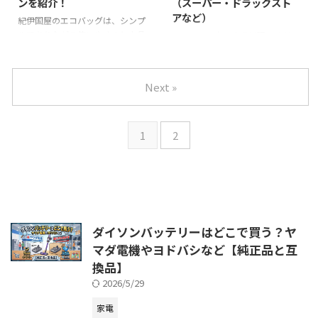
ンを紹介！
（スーパー・ドラックスト
解説します。。 透明醤油ってど
売店で販売されている限定財布で
アなど）
んな醤油？ 簡単に透明醤油はど
す。 牛革を使った本格的な素材
紀伊国屋のエコバッグは、シンプ
んな醤油か紹介します。 透明醤
ながら、長財布で2,000円前後、
ルでありながら使いやすさと上品
天ぷらは日本の定番料理ですが、
油は、熊本の老舗醬油メーカーの
コインケースなら1,200円前後と
さを兼ね備えたアイテムとして注
油の準備や後片付けが大変ですよ
株式会社フンドーダイが創業150
手ごろな価格で購入できます。国
目を集めています。 おしゃれな
ね。 そんな悩みを解消してくれ
年記念商品と ...
内で丁寧 ...
デザインに加え、マチが広く丈夫
るのが、昭和産業から発売されて
Next »
で重い荷物も安心して入れられる
いる 「焼き天ぷらの素」 です。
ため、日常のお買い物から旅行の
揚げ油を使わず、フライパンで焼
サブバッグまで幅広く活躍しま
くだけでサクっと軽い天ぷら風に
1
2
す。さらに、コラボ商品や限定デ
仕上がる便利な粉として、SNSを
ザインが登場するたびにSNSで話
中心に話題になっています。 本記
題になり、「どこで買えるの？」
事では「焼き天ぷらの素はどこで
と探す人が増えています。 この記
売っているのか？」を実店舗と通
事では、紀伊国屋エコバッグがど
販の両面から詳しく紹介します。
こで売ってるか「実店舗」と「通
焼き天ぷらの素とは？ 「焼き天
販」に分けてご紹介します。購入
ぷらの素」は、製粉メーカー大手
ダイソンバッテリーはどこで買う？ヤ
を検討している方はぜひ参考にし
の 昭和産業株式会社 が開発した
マダ電機やヨドバシなど【純正品と互
てください。 ...
調理用粉です。昭和産業は、小麦
粉や ...
換品】
2026/5/29
家電