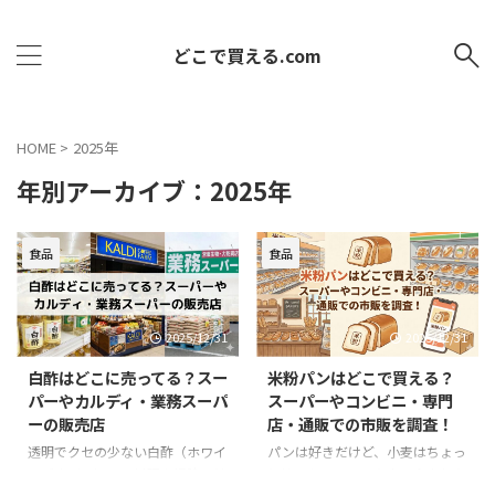
どこで買える.com
HOME
>
2025年
年別アーカイブ：2025年
食品
食品
2025/12/31
2025/12/31
白酢はどこに売ってる？スー
米粉パンはどこで買える？
パーやカルディ・業務スーパ
スーパーやコンビニ・専門
ーの販売店
店・通販での市販を調査！
透明でクセの少ない白酢（ホワイ
パンは好きだけど、小麦はちょっ
トビネガー）は、料理や掃除、健
と控えたい。そんな人に今人気な