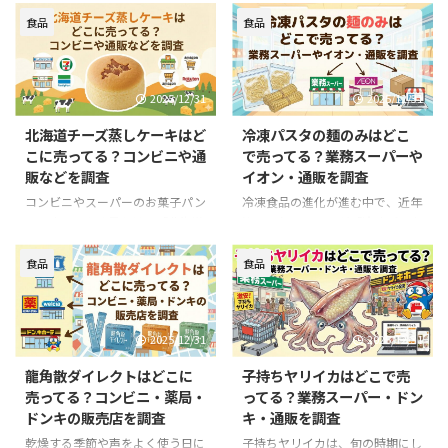
康ドリンクなど幅広く使えるアイ
のが米粉パンです。グルテンフリ
テムです。SNSでも白酢で簡単掃
ーでおなかに優しく、もっちりと
食品
食品
除やピクルス作りで注目されてい
した食感とお米の甘味が魅力で
ます。 ただ、一般的なスーパーで
す。最近では、各地のパン屋やス
はあまり見かけないため、どこに
ーパー、ネット通販でも手軽に買
2025/12/31
2025/12/31
売ってる？と探す人も多いようで
えるようになりました。 この記
す。この記事では、白酢の販売店
事では、米粉パンが買えるお店と
北海道チーズ蒸しケーキはど
冷凍パスタの麺のみはどこ
や手軽に手に入れる方法を紹介し
通販情報をご紹介します。 米粉
こに売ってる？コンビニや通
で売ってる？業務スーパーや
ます。 白酢ってどんな酢？ 日本
パンの選び方 米粉パンを選ぶと
販などを調査
イオン・通販を調査
の白酢は、米や酒かす、麦などを
きは、グルテンフリーや小麦不使
原料に発酵させて作られる無色透
用などの表示を確認しましょう。
コンビニやスーパーのお菓子パン
冷凍食品の進化が進む中で、近年
明な酢です。クセが少なくまろや
アレルギーがある場合は卵や乳製
コーナーでよく見かける「北海道
注目されているのが「冷凍パスタ
かな酸味が特徴で、酢の物やピク
品の有無も確認が必要です。国産
チーズ蒸しケーキ」。しっとりふ
麺のみ」という商品です。 これ
ルス、酢飯、ドレッシングなどで
米粉や添加物の少ないものはより
わっとした食感と、やさしいチー
はソースが付属しない冷凍ゆでパ
食品
食品
幅広い料理 ...
安心感が高まります ...
ズの甘みが特徴で、幅広い世代か
スタで、業務用だけでなく家庭用
ら長く愛されている人気商品で
としても人気が広がっています。
す。 ところが、時期や店舗によ
アレンジのしやすさや、調理の手
2025/12/31
2025/12/31
って並ばないことも多く、「最近
軽さ、コスパの良さからSNSやレ
見かけない」「どこで売ってる
シピ系メディアでもたびたび取り
龍角散ダイレクトはどこに
子持ちヤリイカはどこで売
の？」と探す方も少なくありませ
上げられています。 本記事で
売ってる？コンビニ・薬局・
ってる？業務スーパー・ドン
ん。特に菓子パンやスイーツの新
は、冷凍パスタ麺のみを購入でき
ドンキの販売店を調査
キ・通販を調査
商品が多い時期は、棚の入れ替え
る実店舗・通販サイトをまとめ、
で置いていないこともあり、狙っ
入手ルートを詳しく解説します。
乾燥する季節や声をよく使う日に
子持ちヤリイカは、旬の時期にし