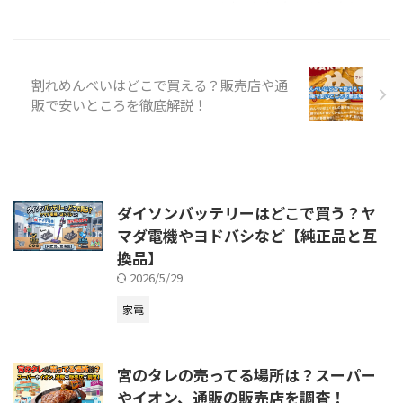
を守るために欠かせない存在で
コードレス掃除機で人気のダイソ
す。しかし、電池切れのまま放置
ンですが、長く使っていると気に
していた、という人も意外と多い
なってくるのがバッテリーの劣化
のではないでしょうか？ この記
です。「フル充電してもすぐ止ま
事では、火災報知機に使われてい
る」「吸引力はあるのに稼働時間
割れめんべいはどこで買える？販売店や通
る電池がどこで購入できるのか、
が短い」と感じた場合、バッテリ
販で安いところを徹底解説！
そして交換する際に気を付けたい
ー交換のタイミングかもしれませ
リスクについて紹介していきま
ん。 しかし、いざ交換しようと
す。 火災報知器とは？ 火災報知
すると「どこで買うのがいい
器（住宅用火災警報器）は、火災
の？」「純正と互換品どっちがい
の煙や熱をいち早く感知し、警報
い？」と迷う方も多いのではない
音で住人に危険を知らせる装置で
でしょうか。特にダイソンはモデ
ダイソンバッテリーはどこで買う？ヤ
す。主に天井や壁に設置され、煙
ルごとにバッテリーが異なるた
マダ電機やヨドバシなど【純正品と互
感知式と熱感知式の２種類があり
め、選び方を間違えると使えない
換品】
ます。 日本では、2006年から住
ケースもあります。 この記事で
宅への設置が義務化され、火災 ...
は、ダイソンバッテリーの購入場
2026/5/29
所と選び方、注意点まで分かりや
家電
すく紹 ...
宮のタレの売ってる場所は？スーパー
やイオン、通販の販売店を調査！